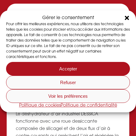
Caractéristiques
Gérer le consentement
Pour offrir les meilleures expériences, nous utilisons des technologies
telles que les cookies pour stocker et/ou accéder aux informations des
Dans chacun de nos
déshydrateurs
se trouve une
appareils. Le fait de consentir à ces technologies nous permettra de
traiter des données telles que le comportement de navigation ou les
roue déshydratante qui permet d’abaisser le
ID uniques sur ce site. Le fait de ne pas consentir ou de retirer son
taux d’humidité d’un local ou d’un atelier de
consentement peut avoir un effet négatif sur certaines
production.
-> En savoir plus
caractéristiques et fonctions.
Accepter
DESSICA est une entreprise française organisé en
SCOP proposant la vente, location et
Refuser
maintenance de déshydrateurs,
déshumidificateurs d’air et roues dessicantes.
->
Voir les préférences
En savoir plus
Politique de cookies
Politique de confidentialité
Le déshydrateur d’air industriel DESSICA
fonctionne avec une roue dessiccante
composée de silicagel et de deux flux d’air à