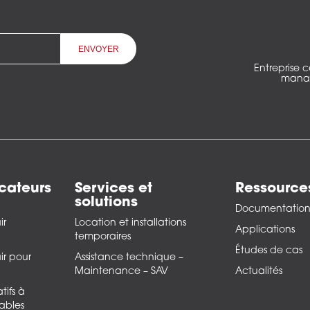
Entreprise 
manag
cateurs
Services et
Ressource
solutions
Documentatio
ir
Location et installations
Applications
temporaires
Études de cas
ir pour
Assistance technique –
Maintenance – SAV
Actualités
tifs à
ables