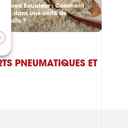
ana Food Equateur : Comment
r sec dans une unité de
e fruits ?
s
TS PNEUMATIQUES ET