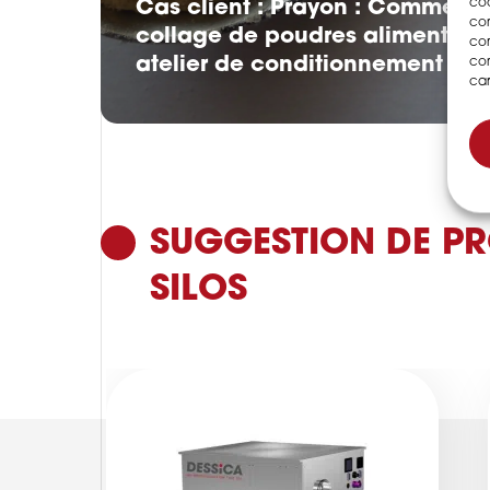
coo
Cas client : Prayon : Comment
con
collage de poudres alimentair
com
atelier de conditionnement ?
con
car
SUGGESTION DE PR
SILOS