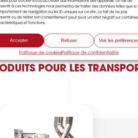
kies pour stocker et/ou accéder aux informations des appareils. Le fait de
 empêcher le
Cas client : Di
sentir à ces technologies nous permettra de traiter des données telles que le
es dans un
portement de navigation ou les ID uniques sur ce site. Le fait de ne pas
maintenir un ai
sentir ou de retirer son consentement peut avoir un effet négatif sur certaines
transformation d
actéristiques et fonctions.
Accepter
Refuser
Voir les préférence
Politique de cookies
Politique de confidentialité
ODUITS POUR LES TRANSPOR