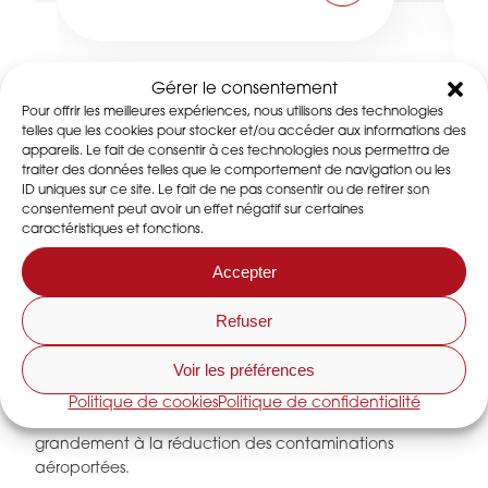
Gérer le consentement
Pour offrir les meilleures expériences, nous utilisons des technologies
telles que les cookies pour stocker et/ou accéder aux informations des
appareils. Le fait de consentir à ces technologies nous permettra de
traiter des données telles que le comportement de navigation ou les
ID uniques sur ce site. Le fait de ne pas consentir ou de retirer son
NOS PRODUITS ET SERVICES
consentement peut avoir un effet négatif sur certaines
caractéristiques et fonctions.
Accepter
Dans les
ateliers de production et de conditionnement
agroalimentaire
, la maitrise de l’humidité est un
Refuser
paramètre essentiel au bon déroulement des
opérations notamment pour le tranchage et la
Voir les préférences
préparation de produits préemballées. Assécher l’air
permet de réduire les condensations et le risque de
Politique de cookies
Politique de confidentialité
ruissèlement sur les parois. Ces mesures participent
grandement à la réduction des contaminations
aéroportées.