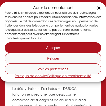
Gérer le consentement
Pour offrir les meilleures expériences, nous utilisons des technologies
Caractéristiques
telles que les cookies pour stocker et/ou accéder aux informations des
appareils. Le fait de consentir à ces technologies nous permettra de
traiter des données telles que le comportement de navigation ou les
Dans chacun de nos
déshydrateurs
se trouve une
ID uniques sur ce site. Le fait de ne pas consentir ou de retirer son
roue déshydratante qui permet d’abaisser le
consentement peut avoir un effet négatif sur certaines
taux d’humidité d’un local ou d’un atelier de
caractéristiques et fonctions.
production.
-> En savoir plus
Accepter
DESSICA est une entreprise française organisé en
Refuser
SCOP proposant la vente, location et
maintenance de déshydrateurs,
Voir les préférences
déshumidificateurs d’air et roues dessicantes.
->
Politique de cookies
Politique de confidentialité
En savoir plus
Le déshydrateur d’air industriel DESSICA
fonctionne avec une roue dessiccante
composée de silicagel et de deux flux d’air à