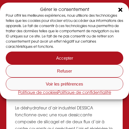
Gérer le consentement
Pour offrir les meilleures expériences, nous utilisons des technologies
Caractéristiques
telles que les cookies pour stocker et/ou accéder aux informations des
appareils. Le fait de consentir à ces technologies nous permettra de
traiter des données telles que le comportement de navigation ou les
Dans chacun de nos
déshydrateurs
se trouve une
ID uniques sur ce site. Le fait de ne pas consentir ou de retirer son
roue déshydratante qui permet d’abaisser le
consentement peut avoir un effet négatif sur certaines
taux d’humidité d’un local ou d’un atelier de
caractéristiques et fonctions.
production.
-> En savoir plus
Accepter
DESSICA est une entreprise française organisé en
Refuser
SCOP proposant la vente, location et
maintenance de déshydrateurs,
Voir les préférences
déshumidificateurs d’air et roues dessicantes.
->
Politique de cookies
Politique de confidentialité
En savoir plus
Le déshydrateur d’air industriel DESSICA
fonctionne avec une roue dessiccante
composée de silicagel et de deux flux d’air à