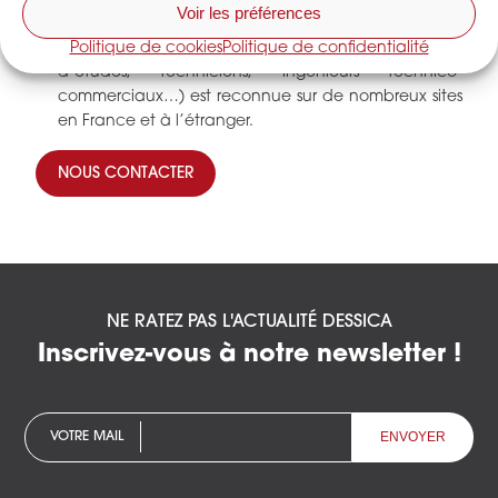
Voir les préférences
l’alimentation en air sec des
tours de séchage
.
Politique de cookies
Politique de confidentialité
L’expertise de son équipe technique (bureau
d’études, techniciens, ingénieurs technico-
commerciaux…) est reconnue sur de nombreux sites
en France et à l’étranger.
NOUS CONTACTER
NE RATEZ PAS L'ACTUALITÉ DESSICA
Inscrivez-vous à notre newsletter !
VOTRE MAIL