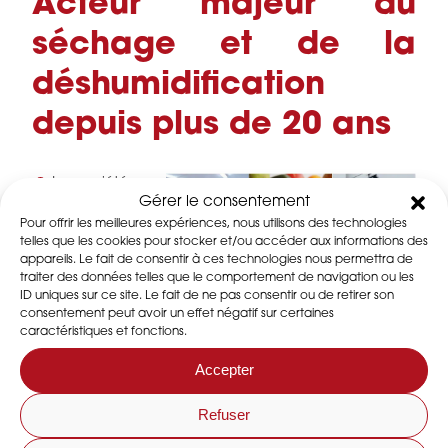
Acteur majeur du
séchage et de la
déshumidification
depuis plus de 20 ans
La société a
Gérer le consentement
été créé en
Pour offrir les meilleures expériences, nous utilisons des technologies
1999, elle est
telles que les cookies pour stocker et/ou accéder aux informations des
à présent un
appareils. Le fait de consentir à ces technologies nous permettra de
a
cteur
traiter des données telles que le comportement de navigation ou les
européen
ID uniques sur ce site. Le fait de ne pas consentir ou de retirer son
consentement peut avoir un effet négatif sur certaines
majeur du
caractéristiques et fonctions.
séchage et
de la déshumidification de l’air pour les industries
.
Accepter
DESSICA a une position reconnue sur les marchés de
niche et est un
leader français
: des ambiances
Refuser
d’
usines de traitement de l’eau
, des
salles anhydres
de production de batteries lithium
, et de