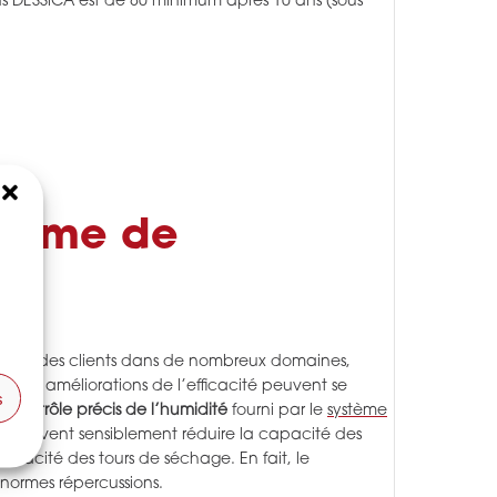
ons DESSiCA est de 80 minimum après 10 ans (sous
stème de
compte des clients dans de nombreux domaines,
ites améliorations de l’efficacité peuvent se
s
Le
contrôle précis de l’humidité
fourni par le
système
ité peuvent sensiblement réduire la capacité des
capacité des tours de séchage. En fait, le
normes répercussions.