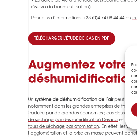
• La durée de vie d’une roue dessiccante est de 8 
réserve de bonne utilisation)
Pour plus d’informations +33 (0)4 74 08 44 44 ou
co
TÉLÉCHARGER L’ÉTUDE DE CAS EN PDF
Augmentez votre r
Pou
coo
déshumidification
con
com
con
car
Un
système de déshumidification de l’air
peut amélio
notamment dans les grandes entreprises de transfor
traduire par de grandes économies ; ces deux secte
de séchage par déshumidification Dessica
est parti
tours de séchage par atomisation
. En effet, les va
l’agglomération et la prise en masse peuvent parfo