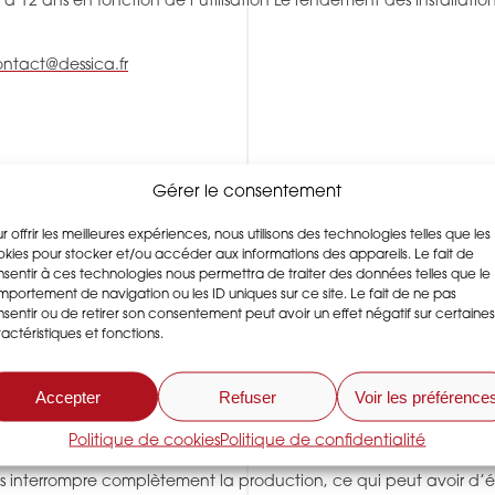
à 12 ans en fonction de l’utilisation Le rendement des installati
ntact@dessica.fr
Gérer le consentement
entabilité grâce au sy
r offrir les meilleures expériences, nous utilisons des technologies telles que les
kies pour stocker et/ou accéder aux informations des appareils. Le fait de
 d’air de Dessica
sentir à ces technologies nous permettra de traiter des données telles que le
portement de navigation ou les ID uniques sur ce site. Le fait de ne pas
sentir ou de retirer son consentement peut avoir un effet négatif sur certaines
actéristiques et fonctions.
rer les résultats d’une entreprise de bien des façons. Dessica 
mation agroalimentaire et les sociétés pharmaceutiques, où de pet
Accepter
Refuser
Voir les préférence
urs utilisent largement le processus de séchage par adsorption. 
culièrement important, car les variations saisonnières de l’humid
Politique de cookies
Politique de confidentialité
riations saisonnières de l’humidité peuvent réduire sensiblement la 
is interrompre complètement la production, ce qui peut avoir d’é