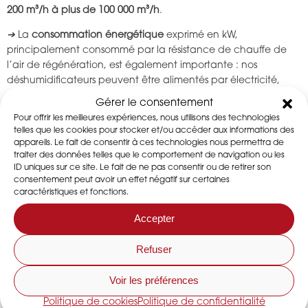
200 m³/h à plus de 100 000 m³/h
.
➔
La
consommation énergétique
exprimé en kW,
principalement consommé par la résistance de chauffe de
l’air de régénération, est également importante : nos
déshumidificateurs peuvent être alimentés par électricité,
vapeur, eau chaude ou gaz, selon vos sources disponibles.
Gérer le consentement
Pour offrir les meilleures expériences, nous utilisons des technologies
➔
Le
niveau sonore
est exprimé en dbA. Le volume sonore
telles que les cookies pour stocker et/ou accéder aux informations des
moyen des déshumidificateurs d’air industriels est de 63 dB(A)
appareils. Le fait de consentir à ces technologies nous permettra de
ce qui équivaut au bruit dans l’habitacle d’une voiture en
traiter des données telles que le comportement de navigation ou les
mouvement.
ID uniques sur ce site. Le fait de ne pas consentir ou de retirer son
consentement peut avoir un effet négatif sur certaines
Tous les déshumidificateurs Dessica sont des machines
caractéristiques et fonctions.
industrielles et ne sont pas conçus pour être installés dans des
Accepter
domiciles ou des maisons d’habitation résidentielles.
➔
Facilité d’utilisation et de maintenance
: Nos équipements
Refuser
sont pensés pour un usage industriel, avec une maintenance
simplifiée. Nous recommandons les opérations suivantes : filtres
Voir les préférences
à changer régulièrement, passage d’un technicien
Politique de cookies
Politique de confidentialité
recommandé une fois par an, roue dessiccante à renouveler