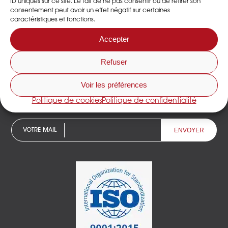
ID uniques sur ce site. Le fait de ne pas consentir ou de retirer son
La qualité de vie au travail dans la scop Dessica
consentement peut avoir un effet négatif sur certaines
caractéristiques et fonctions.
Accepter
Refuser
NE RATEZ PAS L'ACTUALITÉ DESSICA
Voir les préférences
Inscrivez-vous à notre newsletter !
Politique de cookies
Politique de confidentialité
VOTRE MAIL