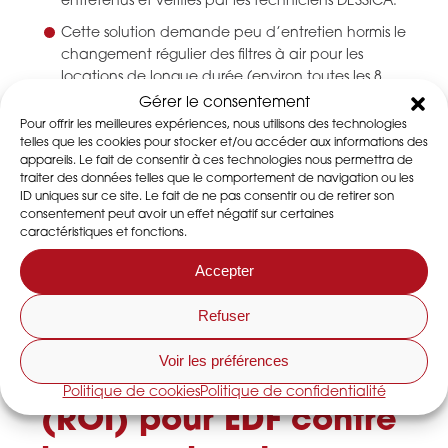
entretenus et vérifiés par les techniciens DESSiCA.
Cette solution demande peu d’entretien hormis le
changement régulier des filtres à air pour les
locations de longue durée (environ toutes les 8
semaines).
Gérer le consentement
Pour offrir les meilleures expériences, nous utilisons des technologies
La durée de vie d’une roue dessiccante est de 8
telles que les cookies pour stocker et/ou accéder aux informations des
à 12 ans en fonction de l’utilisation.
appareils. Le fait de consentir à ces technologies nous permettra de
traiter des données telles que le comportement de navigation ou les
ID uniques sur ce site. Le fait de ne pas consentir ou de retirer son
consentement peut avoir un effet négatif sur certaines
caractéristiques et fonctions.
CONSULTER LES SERVICES DE LOCATION ET
INSTALLATIONS TEMPORAIRES
Accepter
Refuser
Avantages et retours
Voir les préférences
sur investissement
Politique de cookies
Politique de confidentialité
(ROI) pour EDF contre