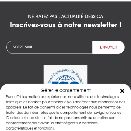
NE RATEZ PAS L'ACTUALITÉ DESSICA
Inscrivez-vous à notre newsletter !
VOTRE MAIL
Gérer le consentement
Pour offrir les meilleures expériences, nous utilisons des technologies
telles que les cookies pour stocker et/ou accéder aux informations des
appareils. Le fait de consentir à ces technologies nous permettra de
traiter des données telles que le comportement de navigation ou les
Entreprise certifiée ISO 9001:2015 – Système de
ID uniques sur ce site. Le fait de ne pas consentir ou de retirer son
management de la qualité certifié
consentement peut avoir un effet négatif sur certaines
caractéristiques et fonctions.