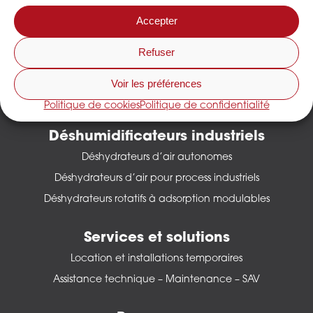
Accepter
Refuser
Découvrir Dessica
Qui sommes nous ?
Voir les préférences
Nous rejoindre
Politique de cookies
Politique de confidentialité
Déshumidificateurs industriels
Déshydrateurs d’air autonomes
Déshydrateurs d’air pour process industriels
Déshydrateurs rotatifs à adsorption modulables
Services et solutions
Location et installations temporaires
Assistance technique – Maintenance – SAV